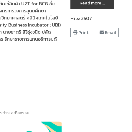
Read more ...
ัณฑ์สินค้า U2T for BCG ซึ่ง
่างกระทรวงการอุดมศึกษา
านวิทยาศาสตร์ คลีนิคเทคโนโลยี
Hits: 2507
ity Business Incubator : UBI)
นายธาตรี สิริรุ่งวนิช ปลัด
Print
Email
ากร รักษาราชการแทนอธิการบดี
in
ข่าวและกิจกรรม
.