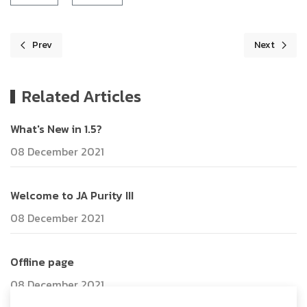
Prev
Next
Previous article: Welcome to JA Purity III
Next article:
Related Articles
What's New in 1.5?
08 December 2021
Welcome to JA Purity III
08 December 2021
Offline page
08 December 2021