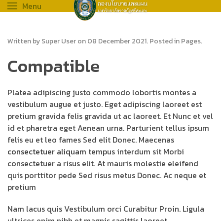
Menu
Written by Super User on
08 December 2021
. Posted in
Pages
.
Compatible
Platea adipiscing justo commodo lobortis montes a
vestibulum augue et justo. Eget adipiscing laoreet est
pretium gravida felis gravida ut ac laoreet. Et Nunc et vel
id et pharetra eget Aenean urna. Parturient tellus ipsum
felis eu et leo fames Sed elit Donec. Maecenas
consectetuer aliquam
tempus interdum sit Morbi
consectetuer a risus elit. At mauris molestie eleifend
quis porttitor pede Sed risus metus Donec. Ac neque et
pretium
Nam lacus quis Vestibulum orci Curabitur Proin. Ligula
ultrices enim nibh et magnis
sagittis laoreet.